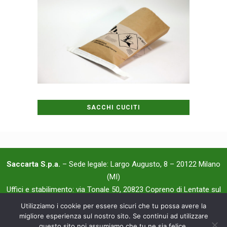
SACCHI CUCITI
Saccarta S.p.a.
– Sede legale: Largo Augusto, 8 – 20122 Milano
(MI)
Uffici e stabilimento: via Tonale 50, 20823 Copreno di Lentate sul
Seveso (MB) – Tel. +39.0362.57.75.11 – Fax +39.0362.56.42.11 –
Utilizziamo i cookie per essere sicuri che tu possa avere la
Privacy Policy
–
Whistleblowing
migliore esperienza sul nostro sito. Se continui ad utilizzare
questo sito noi assumiamo che tu ne sia felice.